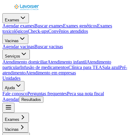
Exames
Agendar exames
Buscar exames
Exames genéticos
Exames
toxicológicos
Check-ups
Convênios atendidos
Vacinas
Agendar vacinas
Buscar vacinas
Serviços
Atendimento domiciliar
Atendimento infantil
Atendimento
particular
Infusão de medicamentos
Clínica para TEA
Sala azul
Pré-
atendimento
Atendimento em empresas
Unidades
Ajuda
Fale conosco
Perguntas frequentes
Peça sua nota fiscal
Agendar
Resultados
Exames
Vacinas