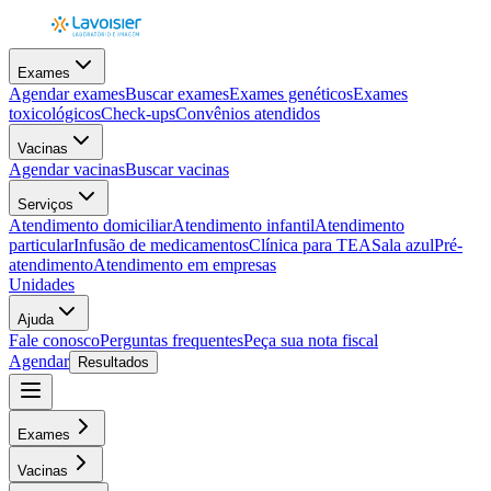
Exames
Agendar exames
Buscar exames
Exames genéticos
Exames
toxicológicos
Check-ups
Convênios atendidos
Vacinas
Agendar vacinas
Buscar vacinas
Serviços
Atendimento domiciliar
Atendimento infantil
Atendimento
particular
Infusão de medicamentos
Clínica para TEA
Sala azul
Pré-
atendimento
Atendimento em empresas
Unidades
Ajuda
Fale conosco
Perguntas frequentes
Peça sua nota fiscal
Agendar
Resultados
Exames
Vacinas