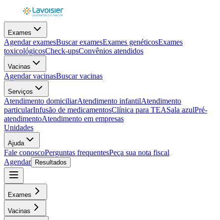
Exames
Agendar exames
Buscar exames
Exames genéticos
Exames
toxicológicos
Check-ups
Convênios atendidos
Vacinas
Agendar vacinas
Buscar vacinas
Serviços
Atendimento domiciliar
Atendimento infantil
Atendimento
particular
Infusão de medicamentos
Clínica para TEA
Sala azul
Pré-
atendimento
Atendimento em empresas
Unidades
Ajuda
Fale conosco
Perguntas frequentes
Peça sua nota fiscal
Agendar
Resultados
Exames
Vacinas