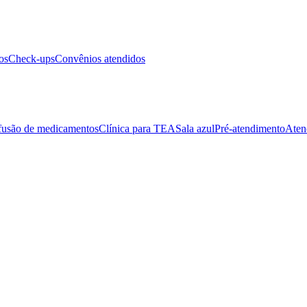
os
Check-ups
Convênios atendidos
fusão de medicamentos
Clínica para TEA
Sala azul
Pré-atendimento
Aten