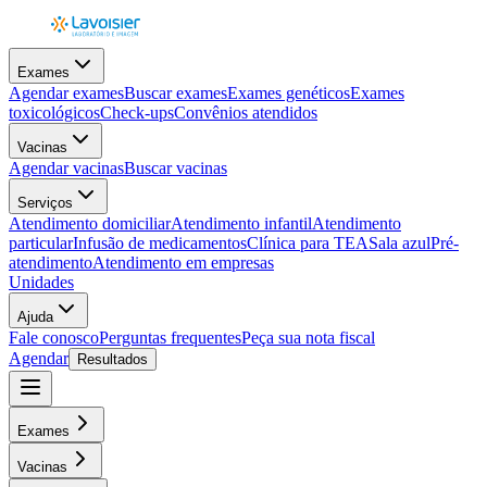
Exames
Agendar exames
Buscar exames
Exames genéticos
Exames
toxicológicos
Check-ups
Convênios atendidos
Vacinas
Agendar vacinas
Buscar vacinas
Serviços
Atendimento domiciliar
Atendimento infantil
Atendimento
particular
Infusão de medicamentos
Clínica para TEA
Sala azul
Pré-
atendimento
Atendimento em empresas
Unidades
Ajuda
Fale conosco
Perguntas frequentes
Peça sua nota fiscal
Agendar
Resultados
Exames
Vacinas