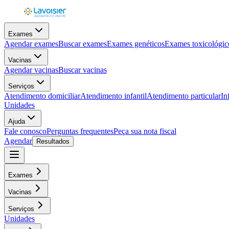
Exames
Agendar exames
Buscar exames
Exames genéticos
Exames toxicológic
Vacinas
Agendar vacinas
Buscar vacinas
Serviços
Atendimento domiciliar
Atendimento infantil
Atendimento particular
In
Unidades
Ajuda
Fale conosco
Perguntas frequentes
Peça sua nota fiscal
Agendar
Resultados
Exames
Vacinas
Serviços
Unidades