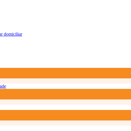
r domiciliar
ade