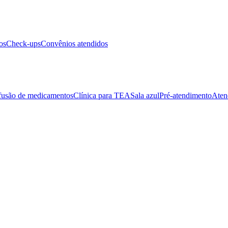
os
Check-ups
Convênios atendidos
fusão de medicamentos
Clínica para TEA
Sala azul
Pré-atendimento
Aten