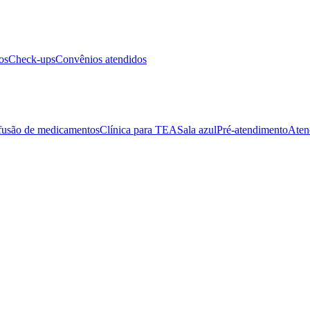
os
Check-ups
Convênios atendidos
fusão de medicamentos
Clínica para TEA
Sala azul
Pré-atendimento
Aten