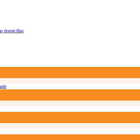
r domiciliar
ade