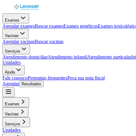
Exames
Agendar exames
Buscar exames
Exames genéticos
Exames toxicológic
Vacinas
Agendar vacinas
Buscar vacinas
Serviços
Atendimento domiciliar
Atendimento infantil
Atendimento particular
In
Unidades
Ajuda
Fale conosco
Perguntas frequentes
Peça sua nota fiscal
Agendar
Resultados
Exames
Vacinas
Serviços
Unidades