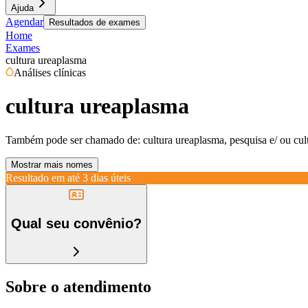
Ajuda
Agendar
Resultados de exames
Home
Exames
cultura ureaplasma
Análises clínicas
cultura ureaplasma
Também pode ser chamado de:
cultura ureaplasma, pesquisa e/ ou cu
Mostrar mais nomes
Resultado em até
3 dias úteis
Qual seu convênio?
Sobre o atendimento