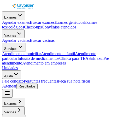
Exames
Agendar exames
Buscar exames
Exames genéticos
Exames
toxicológicos
Check-ups
Convênios atendidos
Vacinas
Agendar vacinas
Buscar vacinas
Serviços
Atendimento domiciliar
Atendimento infantil
Atendimento
particular
Infusão de medicamentos
Clínica para TEA
Sala azul
Pré-
atendimento
Atendimento em empresas
Unidades
Ajuda
Fale conosco
Perguntas frequentes
Peça sua nota fiscal
Agendar
Resultados
Exames
Vacinas