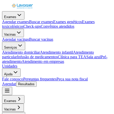
Exames
Agendar exames
Buscar exames
Exames genéticos
Exames
toxicológicos
Check-ups
Convênios atendidos
Vacinas
Agendar vacinas
Buscar vacinas
Serviços
Atendimento domiciliar
Atendimento infantil
Atendimento
particular
Infusão de medicamentos
Clínica para TEA
Sala azul
Pré-
atendimento
Atendimento em empresas
Unidades
Ajuda
Fale conosco
Perguntas frequentes
Peça sua nota fiscal
Agendar
Resultados
Exames
Vacinas