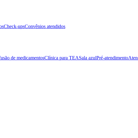
os
Check-ups
Convênios atendidos
fusão de medicamentos
Clínica para TEA
Sala azul
Pré-atendimento
Aten