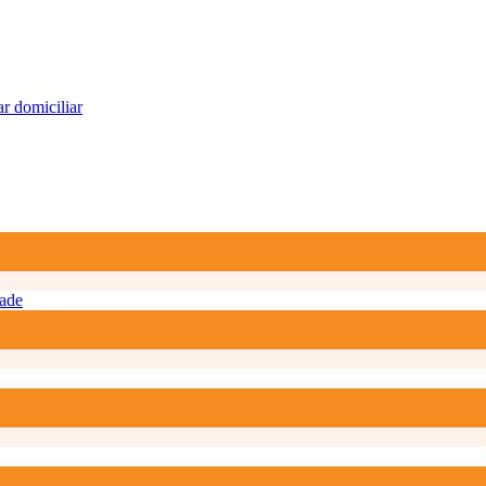
r domiciliar
ade