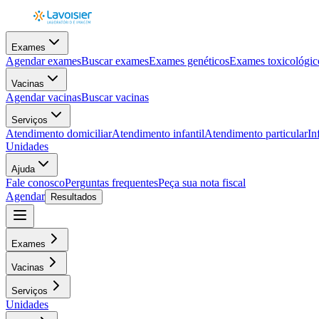
Exames
Agendar exames
Buscar exames
Exames genéticos
Exames toxicológic
Vacinas
Agendar vacinas
Buscar vacinas
Serviços
Atendimento domiciliar
Atendimento infantil
Atendimento particular
In
Unidades
Ajuda
Fale conosco
Perguntas frequentes
Peça sua nota fiscal
Agendar
Resultados
Exames
Vacinas
Serviços
Unidades