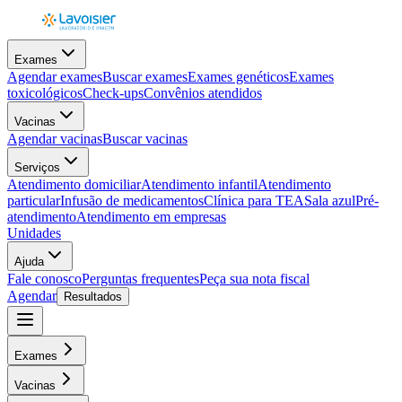
Exames
Agendar exames
Buscar exames
Exames genéticos
Exames
toxicológicos
Check-ups
Convênios atendidos
Vacinas
Agendar vacinas
Buscar vacinas
Serviços
Atendimento domiciliar
Atendimento infantil
Atendimento
particular
Infusão de medicamentos
Clínica para TEA
Sala azul
Pré-
atendimento
Atendimento em empresas
Unidades
Ajuda
Fale conosco
Perguntas frequentes
Peça sua nota fiscal
Agendar
Resultados
Exames
Vacinas