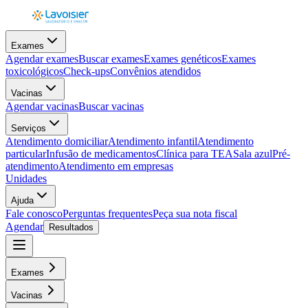
Exames
Agendar exames
Buscar exames
Exames genéticos
Exames
toxicológicos
Check-ups
Convênios atendidos
Vacinas
Agendar vacinas
Buscar vacinas
Serviços
Atendimento domiciliar
Atendimento infantil
Atendimento
particular
Infusão de medicamentos
Clínica para TEA
Sala azul
Pré-
atendimento
Atendimento em empresas
Unidades
Ajuda
Fale conosco
Perguntas frequentes
Peça sua nota fiscal
Agendar
Resultados
Exames
Vacinas