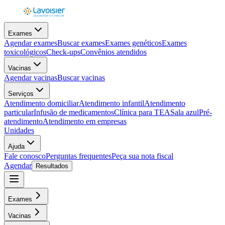
Exames
Agendar exames
Buscar exames
Exames genéticos
Exames
toxicológicos
Check-ups
Convênios atendidos
Vacinas
Agendar vacinas
Buscar vacinas
Serviços
Atendimento domiciliar
Atendimento infantil
Atendimento
particular
Infusão de medicamentos
Clínica para TEA
Sala azul
Pré-
atendimento
Atendimento em empresas
Unidades
Ajuda
Fale conosco
Perguntas frequentes
Peça sua nota fiscal
Agendar
Resultados
Exames
Vacinas