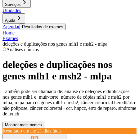
Serviços
Unidades
Ajuda
Agendar
Resultados de exames
Home
Exames
deleções e duplicações nos genes mlh1 e msh2 - mlpa
Análises clínicas
deleções e duplicações nos
genes mlh1 e msh2 - mlpa
Também pode ser chamado de:
analise de deleções e duplicações
nos genes mlh1 e, muir-torre, número de cópias mlh1 e msh2 por
mlpa, mlpa para os genes mlh1 e msh2, câncer colorretal hereditário
não polipose, câncer colorretal - ccr, hnpcc, erro de reparo, síndrome
de lynch
Mostrar mais nomes
Resultado em até
21 dias úteis