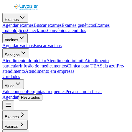
Exames
Agendar exames
Buscar exames
Exames genéticos
Exames
toxicológicos
Check-ups
Convênios atendidos
Vacinas
Agendar vacinas
Buscar vacinas
Serviços
Atendimento domiciliar
Atendimento infantil
Atendimento
particular
Infusão de medicamentos
Clínica para TEA
Sala azul
Pré-
atendimento
Atendimento em empresas
Unidades
Ajuda
Fale conosco
Perguntas frequentes
Peça sua nota fiscal
Agendar
Resultados
Exames
Vacinas