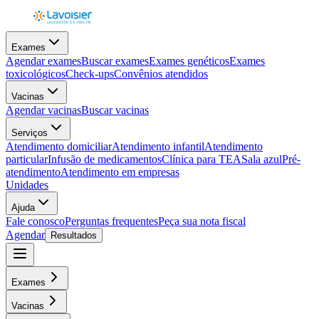
Exames
Agendar exames
Buscar exames
Exames genéticos
Exames
toxicológicos
Check-ups
Convênios atendidos
Vacinas
Agendar vacinas
Buscar vacinas
Serviços
Atendimento domiciliar
Atendimento infantil
Atendimento
particular
Infusão de medicamentos
Clínica para TEA
Sala azul
Pré-
atendimento
Atendimento em empresas
Unidades
Ajuda
Fale conosco
Perguntas frequentes
Peça sua nota fiscal
Agendar
Resultados
Exames
Vacinas