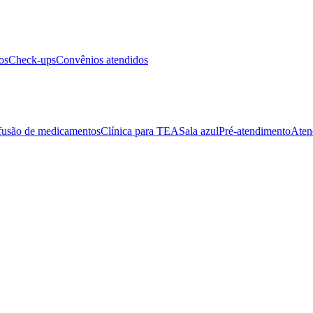
os
Check-ups
Convênios atendidos
fusão de medicamentos
Clínica para TEA
Sala azul
Pré-atendimento
Aten