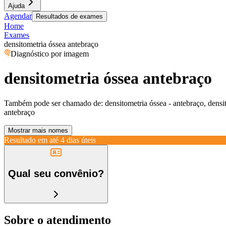
Ajuda
Agendar
Resultados de exames
Home
Exames
densitometria óssea antebraço
Diagnóstico por imagem
densitometria óssea antebraço
Também pode ser chamado de:
densitometria óssea - antebraço, densi
antebraço
Mostrar mais nomes
Resultado em até
4 dias úteis
Qual seu convênio?
Sobre o atendimento