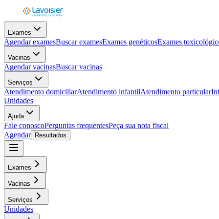
Exames
Agendar exames
Buscar exames
Exames genéticos
Exames toxicológic
Vacinas
Agendar vacinas
Buscar vacinas
Serviços
Atendimento domiciliar
Atendimento infantil
Atendimento particular
In
Unidades
Ajuda
Fale conosco
Perguntas frequentes
Peça sua nota fiscal
Agendar
Resultados
Exames
Vacinas
Serviços
Unidades