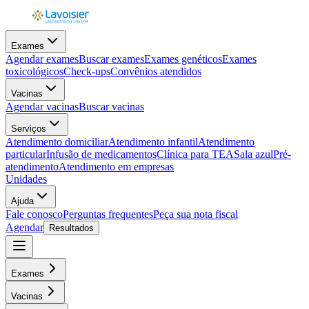
Exames
Agendar exames
Buscar exames
Exames genéticos
Exames
toxicológicos
Check-ups
Convênios atendidos
Vacinas
Agendar vacinas
Buscar vacinas
Serviços
Atendimento domiciliar
Atendimento infantil
Atendimento
particular
Infusão de medicamentos
Clínica para TEA
Sala azul
Pré-
atendimento
Atendimento em empresas
Unidades
Ajuda
Fale conosco
Perguntas frequentes
Peça sua nota fiscal
Agendar
Resultados
Exames
Vacinas