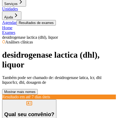
Serviços
Unidades
Ajuda
Agendar
Resultados de exames
Home
Exames
desidrogenase lactica (dhl), liquor
Análises clínicas
desidrogenase lactica (dhl),
liquor
Também pode ser chamado de:
desidrogenase latica, lcr, dhl
liquor/lcr, dhl, dosagem de
Mostrar mais nomes
Resultado em até
7 dias úteis
Qual seu convênio?