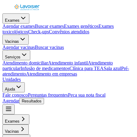
Exames
Agendar exames
Buscar exames
Exames genéticos
Exames
toxicológicos
Check-ups
Convênios atendidos
Vacinas
Agendar vacinas
Buscar vacinas
Serviços
Atendimento domiciliar
Atendimento infantil
Atendimento
particular
Infusão de medicamentos
Clínica para TEA
Sala azul
Pré-
atendimento
Atendimento em empresas
Unidades
Ajuda
Fale conosco
Perguntas frequentes
Peça sua nota fiscal
Agendar
Resultados
Exames
Vacinas