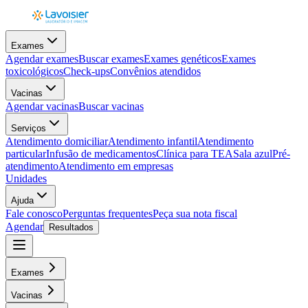
Exames
Agendar exames
Buscar exames
Exames genéticos
Exames
toxicológicos
Check-ups
Convênios atendidos
Vacinas
Agendar vacinas
Buscar vacinas
Serviços
Atendimento domiciliar
Atendimento infantil
Atendimento
particular
Infusão de medicamentos
Clínica para TEA
Sala azul
Pré-
atendimento
Atendimento em empresas
Unidades
Ajuda
Fale conosco
Perguntas frequentes
Peça sua nota fiscal
Agendar
Resultados
Exames
Vacinas