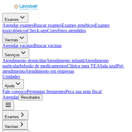
Exames
Agendar exames
Buscar exames
Exames genéticos
Exames
toxicológicos
Check-ups
Convênios atendidos
Vacinas
Agendar vacinas
Buscar vacinas
Serviços
Atendimento domiciliar
Atendimento infantil
Atendimento
particular
Infusão de medicamentos
Clínica para TEA
Sala azul
Pré-
atendimento
Atendimento em empresas
Unidades
Ajuda
Fale conosco
Perguntas frequentes
Peça sua nota fiscal
Agendar
Resultados
Exames
Vacinas