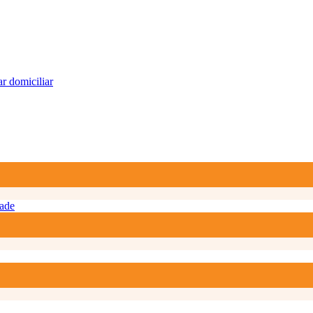
r domiciliar
ade