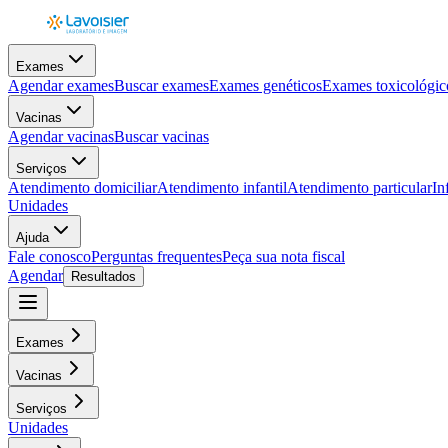
Exames
Agendar exames
Buscar exames
Exames genéticos
Exames toxicológic
Vacinas
Agendar vacinas
Buscar vacinas
Serviços
Atendimento domiciliar
Atendimento infantil
Atendimento particular
In
Unidades
Ajuda
Fale conosco
Perguntas frequentes
Peça sua nota fiscal
Agendar
Resultados
Exames
Vacinas
Serviços
Unidades