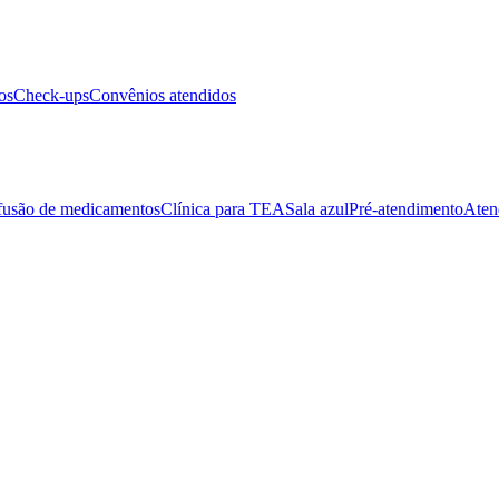
os
Check-ups
Convênios atendidos
fusão de medicamentos
Clínica para TEA
Sala azul
Pré-atendimento
Aten