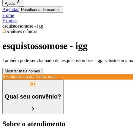
Ajuda
Agendar
Resultados de exames
Home
Exames
esquistossomose - igg
Análises clínicas
esquistossomose - igg
Também pode ser chamado de:
esquistossomose - igg, schistosoma m
Mostrar mais nomes
Resultado em até
3 dias úteis
Qual seu convênio?
Sobre o atendimento