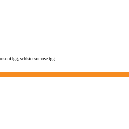
ansoni igg, schistossomose igg