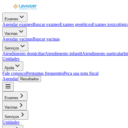
Exames
Agendar exames
Buscar exames
Exames genéticos
Exames toxicológic
Vacinas
Agendar vacinas
Buscar vacinas
Serviços
Atendimento domiciliar
Atendimento infantil
Atendimento particular
In
Unidades
Ajuda
Fale conosco
Perguntas frequentes
Peça sua nota fiscal
Agendar
Resultados
Exames
Vacinas
Serviços
Unidades