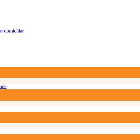
r domiciliar
ade