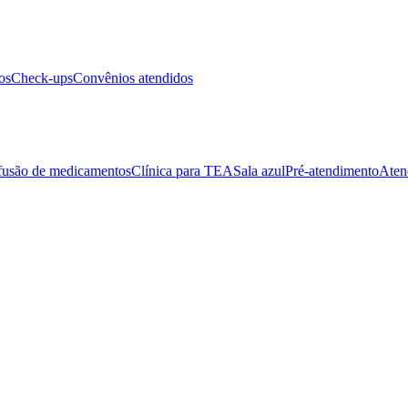
os
Check-ups
Convênios atendidos
fusão de medicamentos
Clínica para TEA
Sala azul
Pré-atendimento
Aten