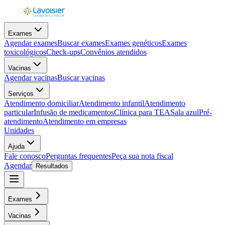
Exames
Agendar exames
Buscar exames
Exames genéticos
Exames
toxicológicos
Check-ups
Convênios atendidos
Vacinas
Agendar vacinas
Buscar vacinas
Serviços
Atendimento domiciliar
Atendimento infantil
Atendimento
particular
Infusão de medicamentos
Clínica para TEA
Sala azul
Pré-
atendimento
Atendimento em empresas
Unidades
Ajuda
Fale conosco
Perguntas frequentes
Peça sua nota fiscal
Agendar
Resultados
Exames
Vacinas