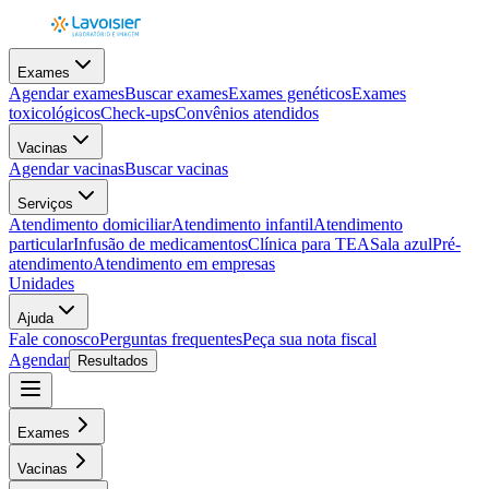
Exames
Agendar exames
Buscar exames
Exames genéticos
Exames
toxicológicos
Check-ups
Convênios atendidos
Vacinas
Agendar vacinas
Buscar vacinas
Serviços
Atendimento domiciliar
Atendimento infantil
Atendimento
particular
Infusão de medicamentos
Clínica para TEA
Sala azul
Pré-
atendimento
Atendimento em empresas
Unidades
Ajuda
Fale conosco
Perguntas frequentes
Peça sua nota fiscal
Agendar
Resultados
Exames
Vacinas