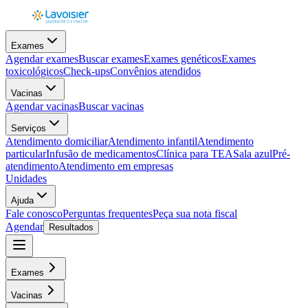
Exames
Agendar exames
Buscar exames
Exames genéticos
Exames
toxicológicos
Check-ups
Convênios atendidos
Vacinas
Agendar vacinas
Buscar vacinas
Serviços
Atendimento domiciliar
Atendimento infantil
Atendimento
particular
Infusão de medicamentos
Clínica para TEA
Sala azul
Pré-
atendimento
Atendimento em empresas
Unidades
Ajuda
Fale conosco
Perguntas frequentes
Peça sua nota fiscal
Agendar
Resultados
Exames
Vacinas