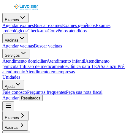
Exames
Agendar exames
Buscar exames
Exames genéticos
Exames
toxicológicos
Check-ups
Convênios atendidos
Vacinas
Agendar vacinas
Buscar vacinas
Serviços
Atendimento domiciliar
Atendimento infantil
Atendimento
particular
Infusão de medicamentos
Clínica para TEA
Sala azul
Pré-
atendimento
Atendimento em empresas
Unidades
Ajuda
Fale conosco
Perguntas frequentes
Peça sua nota fiscal
Agendar
Resultados
Exames
Vacinas