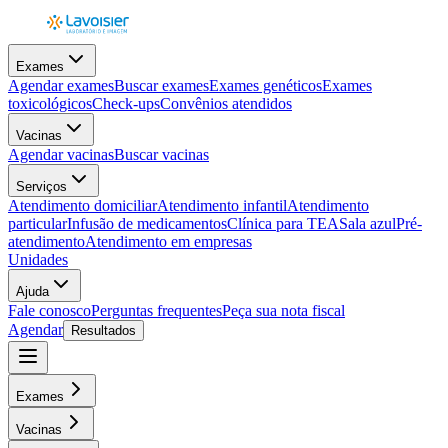
Exames
Agendar exames
Buscar exames
Exames genéticos
Exames
toxicológicos
Check-ups
Convênios atendidos
Vacinas
Agendar vacinas
Buscar vacinas
Serviços
Atendimento domiciliar
Atendimento infantil
Atendimento
particular
Infusão de medicamentos
Clínica para TEA
Sala azul
Pré-
atendimento
Atendimento em empresas
Unidades
Ajuda
Fale conosco
Perguntas frequentes
Peça sua nota fiscal
Agendar
Resultados
Exames
Vacinas