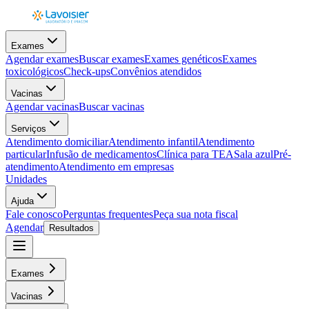
Exames
Agendar exames
Buscar exames
Exames genéticos
Exames
toxicológicos
Check-ups
Convênios atendidos
Vacinas
Agendar vacinas
Buscar vacinas
Serviços
Atendimento domiciliar
Atendimento infantil
Atendimento
particular
Infusão de medicamentos
Clínica para TEA
Sala azul
Pré-
atendimento
Atendimento em empresas
Unidades
Ajuda
Fale conosco
Perguntas frequentes
Peça sua nota fiscal
Agendar
Resultados
Exames
Vacinas