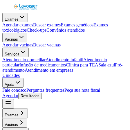
Exames
Agendar exames
Buscar exames
Exames genéticos
Exames
toxicológicos
Check-ups
Convênios atendidos
Vacinas
Agendar vacinas
Buscar vacinas
Serviços
Atendimento domiciliar
Atendimento infantil
Atendimento
particular
Infusão de medicamentos
Clínica para TEA
Sala azul
Pré-
atendimento
Atendimento em empresas
Unidades
Ajuda
Fale conosco
Perguntas frequentes
Peça sua nota fiscal
Agendar
Resultados
Exames
Vacinas