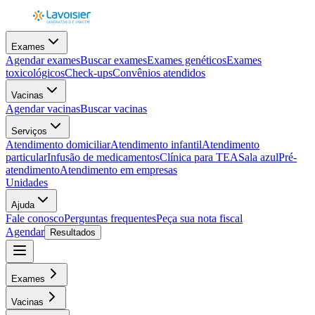
Exames
Agendar exames
Buscar exames
Exames genéticos
Exames
toxicológicos
Check-ups
Convênios atendidos
Vacinas
Agendar vacinas
Buscar vacinas
Serviços
Atendimento domiciliar
Atendimento infantil
Atendimento
particular
Infusão de medicamentos
Clínica para TEA
Sala azul
Pré-
atendimento
Atendimento em empresas
Unidades
Ajuda
Fale conosco
Perguntas frequentes
Peça sua nota fiscal
Agendar
Resultados
Exames
Vacinas