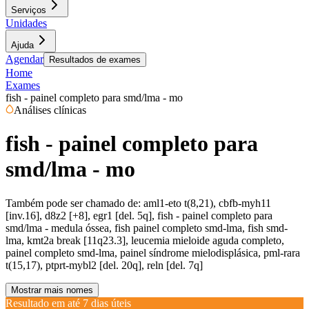
Serviços
Unidades
Ajuda
Agendar
Resultados de exames
Home
Exames
fish - painel completo para smd/lma - mo
Análises clínicas
fish - painel completo para
smd/lma - mo
Também pode ser chamado de:
aml1-eto t(8,21), cbfb-myh11
[inv.16], d8z2 [+8], egr1 [del. 5q], fish - painel completo para
smd/lma - medula óssea, fish painel completo smd-lma, fish smd-
lma, kmt2a break [11q23.3], leucemia mieloide aguda completo,
painel completo smd-lma, painel síndrome mielodisplásica, pml-rara
t(15,17), ptprt-mybl2 [del. 20q], reln [del. 7q]
Mostrar mais nomes
Resultado em até
7 dias úteis