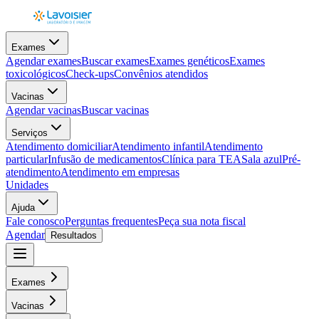
Exames
Agendar exames
Buscar exames
Exames genéticos
Exames
toxicológicos
Check-ups
Convênios atendidos
Vacinas
Agendar vacinas
Buscar vacinas
Serviços
Atendimento domiciliar
Atendimento infantil
Atendimento
particular
Infusão de medicamentos
Clínica para TEA
Sala azul
Pré-
atendimento
Atendimento em empresas
Unidades
Ajuda
Fale conosco
Perguntas frequentes
Peça sua nota fiscal
Agendar
Resultados
Exames
Vacinas