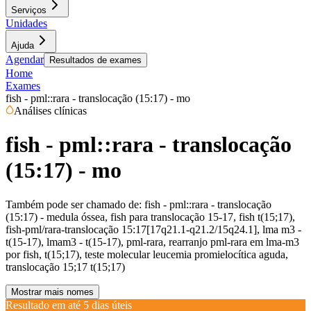
Serviços
Unidades
Ajuda
Agendar
Resultados de exames
Home
Exames
fish - pml::rara - translocação (15:17) - mo
Análises clínicas
fish - pml::rara - translocação
(15:17) - mo
Também pode ser chamado de:
fish - pml::rara - translocação
(15:17) - medula óssea, fish para translocação 15-17, fish t(15;17),
fish-pml/rara-translocação 15:17[17q21.1-q21.2/15q24.1], lma m3 -
t(15-17), lmam3 - t(15-17), pml-rara, rearranjo pml-rara em lma-m3
por fish, t(15;17), teste molecular leucemia promielocítica aguda,
translocação 15;17 t(15;17)
Mostrar mais nomes
Resultado em até
5 dias úteis