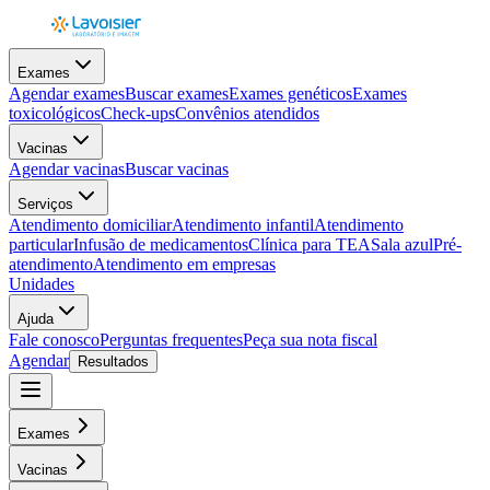
Exames
Agendar exames
Buscar exames
Exames genéticos
Exames
toxicológicos
Check-ups
Convênios atendidos
Vacinas
Agendar vacinas
Buscar vacinas
Serviços
Atendimento domiciliar
Atendimento infantil
Atendimento
particular
Infusão de medicamentos
Clínica para TEA
Sala azul
Pré-
atendimento
Atendimento em empresas
Unidades
Ajuda
Fale conosco
Perguntas frequentes
Peça sua nota fiscal
Agendar
Resultados
Exames
Vacinas