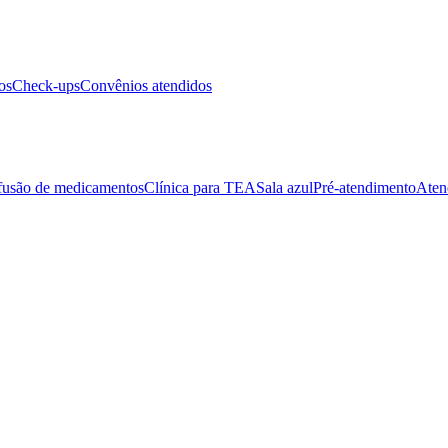
os
Check-ups
Convênios atendidos
fusão de medicamentos
Clínica para TEA
Sala azul
Pré-atendimento
Aten