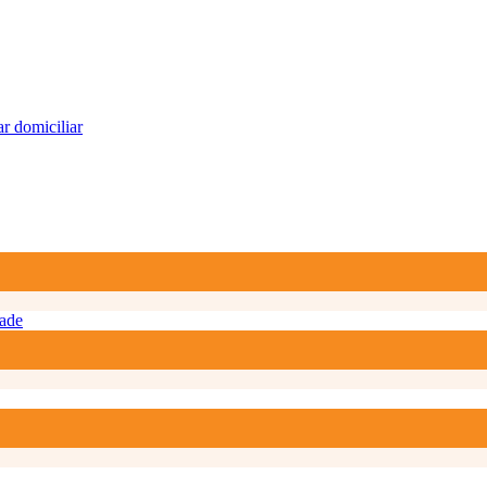
r domiciliar
ade