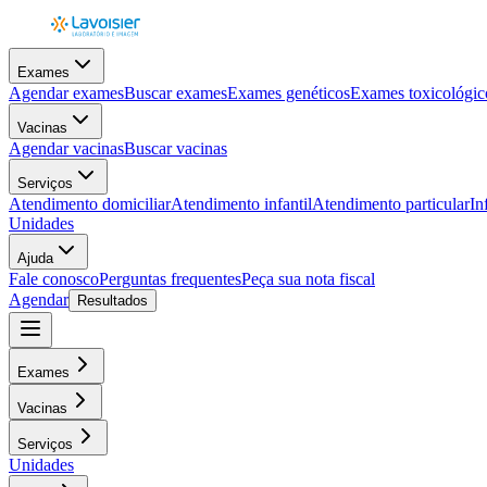
Exames
Agendar exames
Buscar exames
Exames genéticos
Exames toxicológic
Vacinas
Agendar vacinas
Buscar vacinas
Serviços
Atendimento domiciliar
Atendimento infantil
Atendimento particular
In
Unidades
Ajuda
Fale conosco
Perguntas frequentes
Peça sua nota fiscal
Agendar
Resultados
Exames
Vacinas
Serviços
Unidades