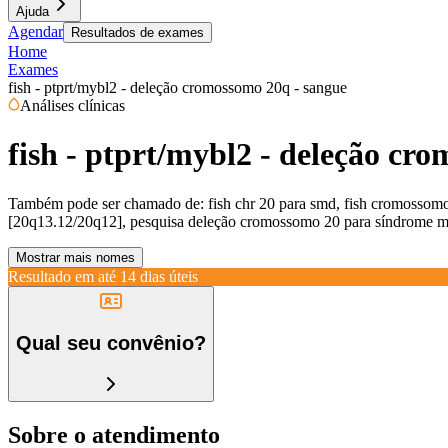
Ajuda
Agendar
Resultados de exames
Home
Exames
fish - ptprt/mybl2 - deleção cromossomo 20q - sangue
Análises clínicas
fish - ptprt/mybl2 - deleção cr
Também pode ser chamado de:
fish chr 20 para smd, fish cromossom
[20q13.12/20q12], pesquisa deleção cromossomo 20 para síndrome mi
Mostrar mais nomes
Resultado em até
14 dias úteis
Qual seu convênio?
Sobre o atendimento