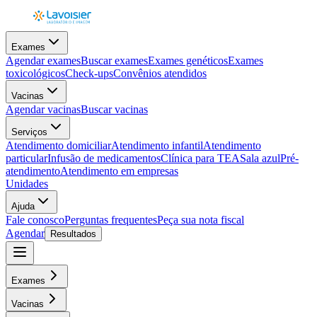
Exames
Agendar exames
Buscar exames
Exames genéticos
Exames
toxicológicos
Check-ups
Convênios atendidos
Vacinas
Agendar vacinas
Buscar vacinas
Serviços
Atendimento domiciliar
Atendimento infantil
Atendimento
particular
Infusão de medicamentos
Clínica para TEA
Sala azul
Pré-
atendimento
Atendimento em empresas
Unidades
Ajuda
Fale conosco
Perguntas frequentes
Peça sua nota fiscal
Agendar
Resultados
Exames
Vacinas