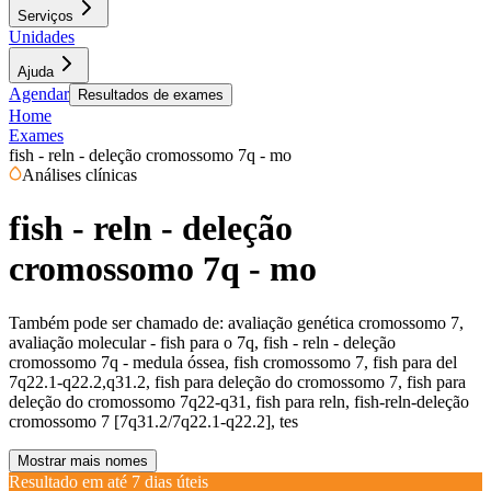
Serviços
Unidades
Ajuda
Agendar
Resultados de exames
Home
Exames
fish - reln - deleção cromossomo 7q - mo
Análises clínicas
fish - reln - deleção
cromossomo 7q - mo
Também pode ser chamado de:
avaliação genética cromossomo 7,
avaliação molecular - fish para o 7q, fish - reln - deleção
cromossomo 7q - medula óssea, fish cromossomo 7, fish para del
7q22.1-q22.2,q31.2, fish para deleção do cromossomo 7, fish para
deleção do cromossomo 7q22-q31, fish para reln, fish-reln-deleção
cromossomo 7 [7q31.2/7q22.1-q22.2], tes
Mostrar mais nomes
Resultado em até
7 dias úteis