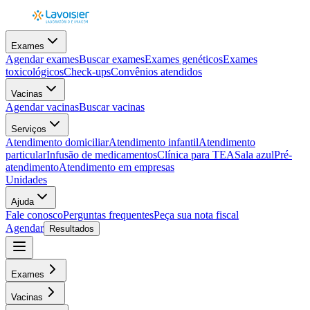
Exames
Agendar exames
Buscar exames
Exames genéticos
Exames
toxicológicos
Check-ups
Convênios atendidos
Vacinas
Agendar vacinas
Buscar vacinas
Serviços
Atendimento domiciliar
Atendimento infantil
Atendimento
particular
Infusão de medicamentos
Clínica para TEA
Sala azul
Pré-
atendimento
Atendimento em empresas
Unidades
Ajuda
Fale conosco
Perguntas frequentes
Peça sua nota fiscal
Agendar
Resultados
Exames
Vacinas