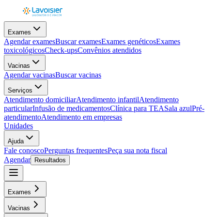
Exames
Agendar exames
Buscar exames
Exames genéticos
Exames
toxicológicos
Check-ups
Convênios atendidos
Vacinas
Agendar vacinas
Buscar vacinas
Serviços
Atendimento domiciliar
Atendimento infantil
Atendimento
particular
Infusão de medicamentos
Clínica para TEA
Sala azul
Pré-
atendimento
Atendimento em empresas
Unidades
Ajuda
Fale conosco
Perguntas frequentes
Peça sua nota fiscal
Agendar
Resultados
Exames
Vacinas