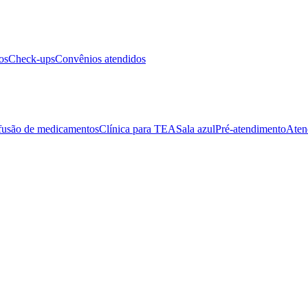
os
Check-ups
Convênios atendidos
fusão de medicamentos
Clínica para TEA
Sala azul
Pré-atendimento
Aten