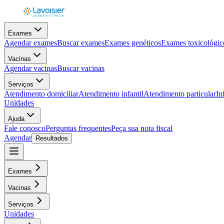
Exames
Agendar exames
Buscar exames
Exames genéticos
Exames toxicológic
Vacinas
Agendar vacinas
Buscar vacinas
Serviços
Atendimento domiciliar
Atendimento infantil
Atendimento particular
In
Unidades
Ajuda
Fale conosco
Perguntas frequentes
Peça sua nota fiscal
Agendar
Resultados
Exames
Vacinas
Serviços
Unidades