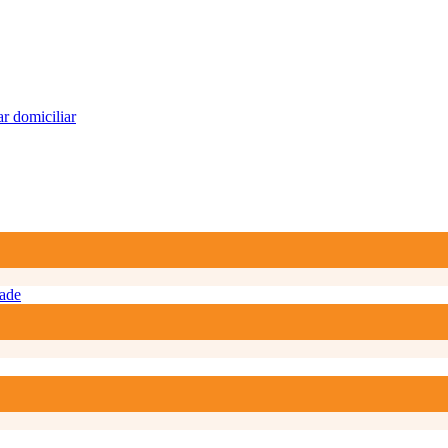
r domiciliar
ade