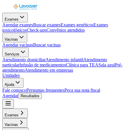
Exames
Agendar exames
Buscar exames
Exames genéticos
Exames
toxicológicos
Check-ups
Convênios atendidos
Vacinas
Agendar vacinas
Buscar vacinas
Serviços
Atendimento domiciliar
Atendimento infantil
Atendimento
particular
Infusão de medicamentos
Clínica para TEA
Sala azul
Pré-
atendimento
Atendimento em empresas
Unidades
Ajuda
Fale conosco
Perguntas frequentes
Peça sua nota fiscal
Agendar
Resultados
Exames
Vacinas