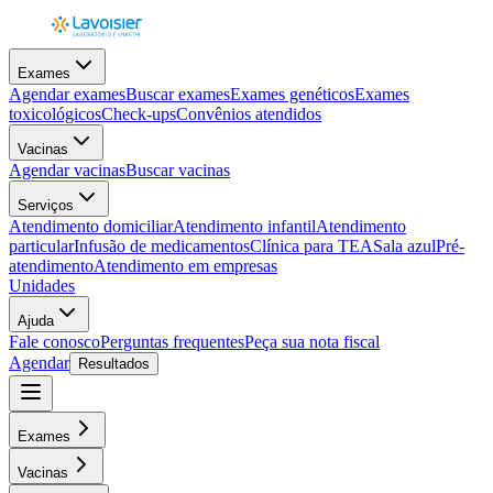
Exames
Agendar exames
Buscar exames
Exames genéticos
Exames
toxicológicos
Check-ups
Convênios atendidos
Vacinas
Agendar vacinas
Buscar vacinas
Serviços
Atendimento domiciliar
Atendimento infantil
Atendimento
particular
Infusão de medicamentos
Clínica para TEA
Sala azul
Pré-
atendimento
Atendimento em empresas
Unidades
Ajuda
Fale conosco
Perguntas frequentes
Peça sua nota fiscal
Agendar
Resultados
Exames
Vacinas