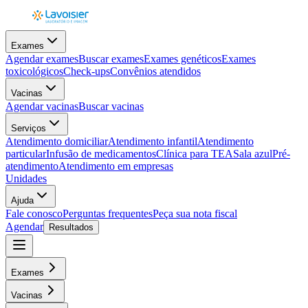
Exames
Agendar exames
Buscar exames
Exames genéticos
Exames
toxicológicos
Check-ups
Convênios atendidos
Vacinas
Agendar vacinas
Buscar vacinas
Serviços
Atendimento domiciliar
Atendimento infantil
Atendimento
particular
Infusão de medicamentos
Clínica para TEA
Sala azul
Pré-
atendimento
Atendimento em empresas
Unidades
Ajuda
Fale conosco
Perguntas frequentes
Peça sua nota fiscal
Agendar
Resultados
Exames
Vacinas