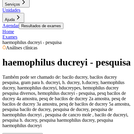
Serviços
Unidades
Ajuda
Agendar
Resultados de exames
Home
Exames
haemophilus ducreyi - pesquisa
Análises clínicas
haemophilus ducreyi - pesquisa
Também pode ser chamado de:
bacilo ducrey, bacilos ducrey
pesquisa, gram para h. ducreyi, h. ducrey, h.ducrey, haemophilus
ducrey, haemophilus ducreyi, hducreypes, hemophilus ducrey
pesquisa diversos, hemophilus ducreyi - pesquisa, pesq bacilos de
ducrey 4a amostra, pesq de bacilos de ducrey 2a amostra, pesq de
bacilos de ducrey 3a amostra, pesq de bacilos de ducrey 5a amostra,
pesquisa bacilo de ducrey, pesquisa de ducrey, pesquisa de
haemophilus ducreyi , pesquisa de cancro mole , bacilo de ducreyi,
pesquisa h. ducrey, pesquisa haemophilus ducrey, pesquisa
haemophilus ducreyi