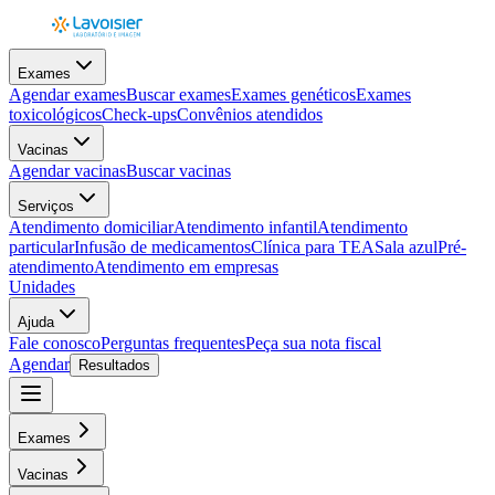
Exames
Agendar exames
Buscar exames
Exames genéticos
Exames
toxicológicos
Check-ups
Convênios atendidos
Vacinas
Agendar vacinas
Buscar vacinas
Serviços
Atendimento domiciliar
Atendimento infantil
Atendimento
particular
Infusão de medicamentos
Clínica para TEA
Sala azul
Pré-
atendimento
Atendimento em empresas
Unidades
Ajuda
Fale conosco
Perguntas frequentes
Peça sua nota fiscal
Agendar
Resultados
Exames
Vacinas