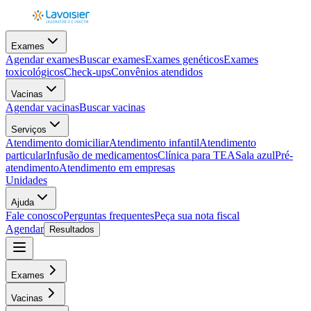
Exames
Agendar exames
Buscar exames
Exames genéticos
Exames
toxicológicos
Check-ups
Convênios atendidos
Vacinas
Agendar vacinas
Buscar vacinas
Serviços
Atendimento domiciliar
Atendimento infantil
Atendimento
particular
Infusão de medicamentos
Clínica para TEA
Sala azul
Pré-
atendimento
Atendimento em empresas
Unidades
Ajuda
Fale conosco
Perguntas frequentes
Peça sua nota fiscal
Agendar
Resultados
Exames
Vacinas