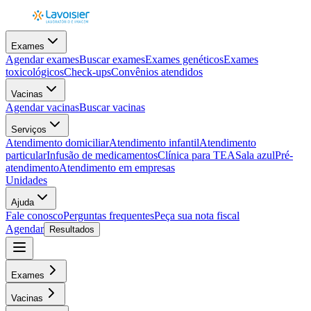
Exames
Agendar exames
Buscar exames
Exames genéticos
Exames
toxicológicos
Check-ups
Convênios atendidos
Vacinas
Agendar vacinas
Buscar vacinas
Serviços
Atendimento domiciliar
Atendimento infantil
Atendimento
particular
Infusão de medicamentos
Clínica para TEA
Sala azul
Pré-
atendimento
Atendimento em empresas
Unidades
Ajuda
Fale conosco
Perguntas frequentes
Peça sua nota fiscal
Agendar
Resultados
Exames
Vacinas