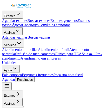
Exames
Agendar exames
Buscar exames
Exames genéticos
Exames
toxicológicos
Check-ups
Convênios atendidos
Vacinas
Agendar vacinas
Buscar vacinas
Serviços
Atendimento domiciliar
Atendimento infantil
Atendimento
particular
Infusão de medicamentos
Clínica para TEA
Sala azul
Pré-
atendimento
Atendimento em empresas
Unidades
Ajuda
Fale conosco
Perguntas frequentes
Peça sua nota fiscal
Agendar
Resultados
Exames
Vacinas