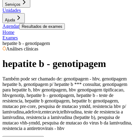
Serviços
Unidades
Ajuda
Agendar
Resultados de exames
Home
Exames
hepatite b - genotipagem
Análises clínicas
hepatite b - genotipagem
Também pode ser chamado de:
genotipagem - hbv, genotipagem
hepatite b, genotipagem p/ hepatite b *** consultar, genotipagem
para hepatite b, hbv genotipagem, hbv genotipagem tipificacao,
hbvgenotip, hepatite b - genotipagem, hepatite b - teste de
resistencia, hepatite b genotipagem, hepatite b: genotipagem,
mutacao pre-core, pesquisa de mutacao ymdd, resistencia hbv p/
lamivudina,adefovir,entecavir,telbivudina, teste de resistencia a
lamivudina, resistencia a lamivudina (hepatite b), pesquisa de
mutacao vhb-ymdd, pesquisa de mutacao do virus b da lamivudina,
resistencia a antiretrovirais - hbv