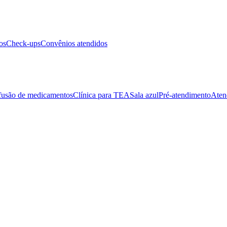
os
Check-ups
Convênios atendidos
fusão de medicamentos
Clínica para TEA
Sala azul
Pré-atendimento
Aten