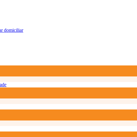
r domiciliar
ade