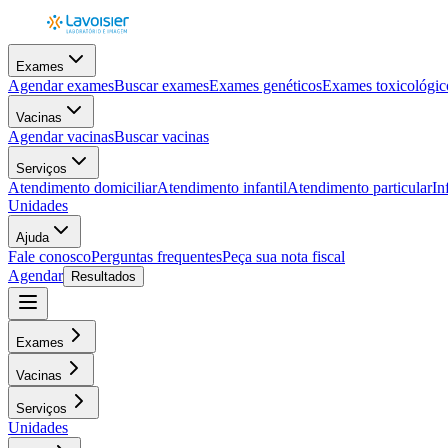
Exames
Agendar exames
Buscar exames
Exames genéticos
Exames toxicológic
Vacinas
Agendar vacinas
Buscar vacinas
Serviços
Atendimento domiciliar
Atendimento infantil
Atendimento particular
In
Unidades
Ajuda
Fale conosco
Perguntas frequentes
Peça sua nota fiscal
Agendar
Resultados
Exames
Vacinas
Serviços
Unidades