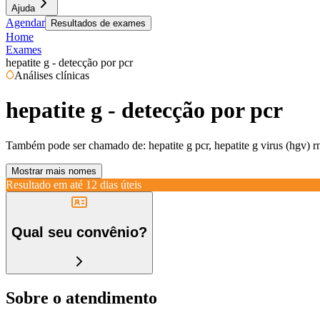
Ajuda
Agendar
Resultados de exames
Home
Exames
hepatite g - detecção por pcr
Análises clínicas
hepatite g - detecção por pcr
Também pode ser chamado de:
hepatite g pcr, hepatite g virus (hgv) r
Mostrar mais nomes
Resultado em até
12 dias úteis
Qual seu convênio?
Sobre o atendimento