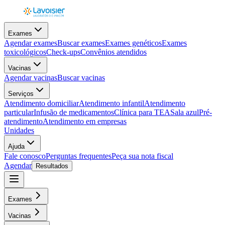
Exames
Agendar exames
Buscar exames
Exames genéticos
Exames
toxicológicos
Check-ups
Convênios atendidos
Vacinas
Agendar vacinas
Buscar vacinas
Serviços
Atendimento domiciliar
Atendimento infantil
Atendimento
particular
Infusão de medicamentos
Clínica para TEA
Sala azul
Pré-
atendimento
Atendimento em empresas
Unidades
Ajuda
Fale conosco
Perguntas frequentes
Peça sua nota fiscal
Agendar
Resultados
Exames
Vacinas