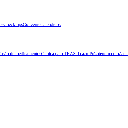
os
Check-ups
Convênios atendidos
fusão de medicamentos
Clínica para TEA
Sala azul
Pré-atendimento
Aten