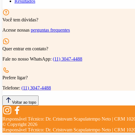
Resultados
Você tem dúvidas?
Acesse nossas
perguntas frequentes
Quer entrar em contato?
Fale no nosso WhatsApp:
(11) 3047-4488
Prefere ligar?
Telefone:
(11) 3047-4488
Voltar ao topo
Responsável Técnico:
Dr. Cristovam Scapulatempo Neto | CRM 102
© Copyright
2026
Responsável Técnico:
Dr. Cristovam Scapulatempo Neto | CRM 102