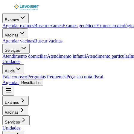
Exames
Agendar exames
Buscar exames
Exames genéticos
Exames toxicológic
Vacinas
Agendar vacinas
Buscar vacinas
Serviços
Atendimento domiciliar
Atendimento infantil
Atendimento particular
In
Unidades
Ajuda
Fale conosco
Perguntas frequentes
Peça sua nota fiscal
Agendar
Resultados
Exames
Vacinas
Serviços
Unidades