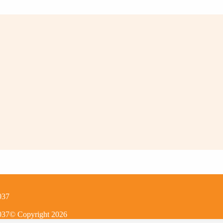
037
037
© Copyright
2026