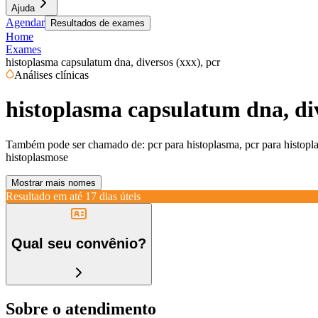
Ajuda
Agendar
Resultados de exames
Home
Exames
histoplasma capsulatum dna, diversos (xxx), pcr
Análises clínicas
histoplasma capsulatum dna, div
Também pode ser chamado de:
pcr para histoplasma, pcr para histopl
histoplasmose
Mostrar mais nomes
Resultado em até
17 dias úteis
Qual seu convênio?
Sobre o atendimento