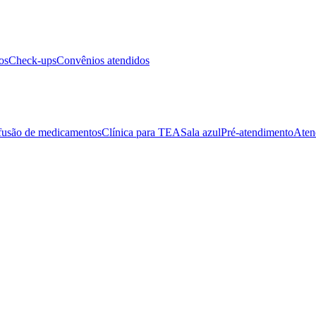
os
Check-ups
Convênios atendidos
fusão de medicamentos
Clínica para TEA
Sala azul
Pré-atendimento
Aten