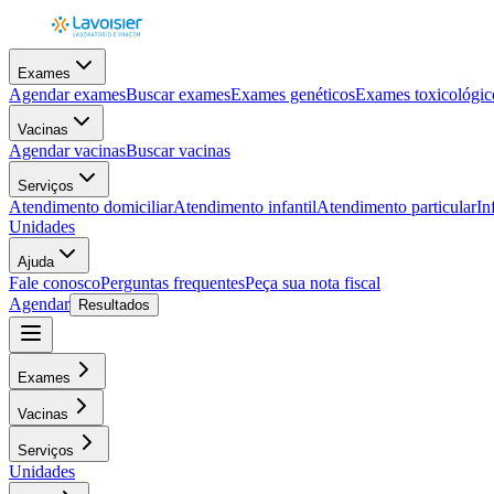
Exames
Agendar exames
Buscar exames
Exames genéticos
Exames toxicológic
Vacinas
Agendar vacinas
Buscar vacinas
Serviços
Atendimento domiciliar
Atendimento infantil
Atendimento particular
In
Unidades
Ajuda
Fale conosco
Perguntas frequentes
Peça sua nota fiscal
Agendar
Resultados
Exames
Vacinas
Serviços
Unidades