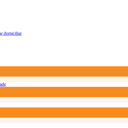
r domiciliar
ade