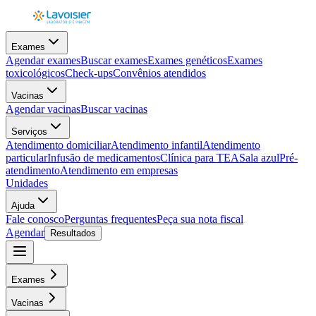
Exames
Agendar exames
Buscar exames
Exames genéticos
Exames
toxicológicos
Check-ups
Convênios atendidos
Vacinas
Agendar vacinas
Buscar vacinas
Serviços
Atendimento domiciliar
Atendimento infantil
Atendimento
particular
Infusão de medicamentos
Clínica para TEA
Sala azul
Pré-
atendimento
Atendimento em empresas
Unidades
Ajuda
Fale conosco
Perguntas frequentes
Peça sua nota fiscal
Agendar
Resultados
Exames
Vacinas