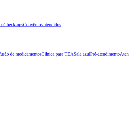
os
Check-ups
Convênios atendidos
fusão de medicamentos
Clínica para TEA
Sala azul
Pré-atendimento
Aten