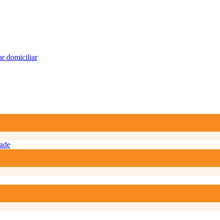
r domiciliar
ade