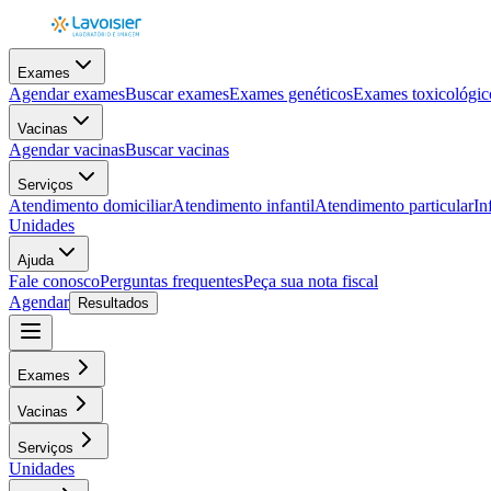
Exames
Agendar exames
Buscar exames
Exames genéticos
Exames toxicológic
Vacinas
Agendar vacinas
Buscar vacinas
Serviços
Atendimento domiciliar
Atendimento infantil
Atendimento particular
In
Unidades
Ajuda
Fale conosco
Perguntas frequentes
Peça sua nota fiscal
Agendar
Resultados
Exames
Vacinas
Serviços
Unidades